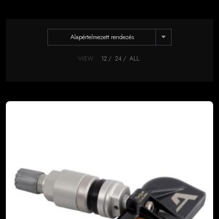
Alapértelmezett rendezés
VIEW:
12
24
ALL: