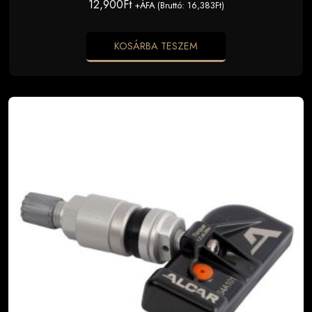
12,900
Ft
+ÁFA (Bruttó:
16,383
Ft
)
KOSÁRBA TESZEM