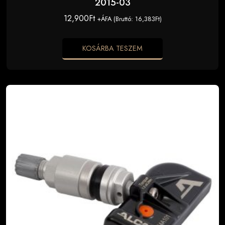
2015-03
12,900
Ft
+ÁFA (Bruttó:
16,383
Ft
)
KOSÁRBA TESZEM