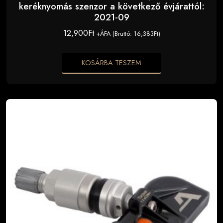
keréknyomás szenzor a következő évjárattól:
2021-09
12,900
Ft
+ÁFA (Bruttó:
16,383
Ft
)
KOSÁRBA TESZEM