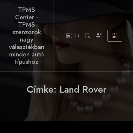
Skip
TPMS
to
Center -
content
TPMS
szenzorok
( 0 )
nagy
választékban
minden autó
típushoz
Címke:
Land Rover