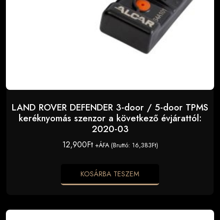
LAND ROVER DEFENDER 3-door / 5-door TPMS
keréknyomás szenzor a következő évjárattól:
2020-03
12,900
Ft
+ÁFA (Bruttó:
16,383
Ft
)
KOSÁRBA TESZEM