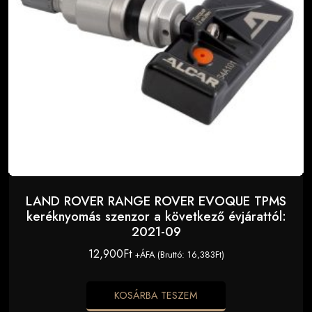
LAND ROVER RANGE ROVER EVOQUE TPMS
keréknyomás szenzor a következő évjárattól:
2021-09
12,900
Ft
+ÁFA (Bruttó:
16,383
Ft
)
KOSÁRBA TESZEM