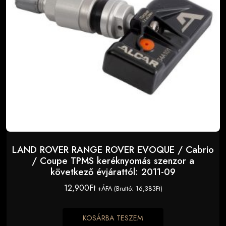
LAND ROVER RANGE ROVER EVOQUE / Cabrio
/ Coupe TPMS keréknyomás szenzor a
következő évjárattól: 2011-09
12,900
Ft
+ÁFA (Bruttó:
16,383
Ft
)
KOSÁRBA TESZEM