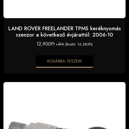
LAND ROVER FREELANDER TPMS keréknyomás
szenzor a következő évjárattól: 2006-10
12,900
Ft
+ÁFA (Bruttó:
16,383
Ft
)
KOSÁRBA TESZEM