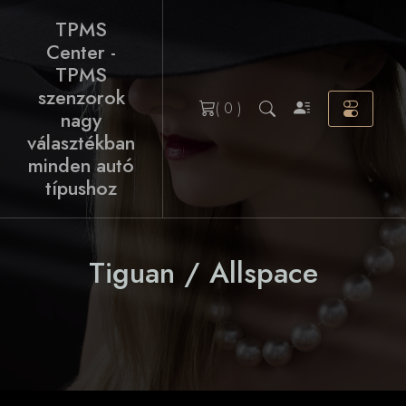
Skip
TPMS
to
Center -
content
TPMS
szenzorok
( 0 )
nagy
választékban
minden autó
típushoz
Tiguan / Allspace