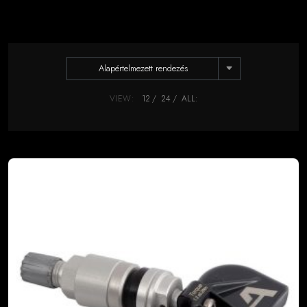
Alapértelmezett rendezés
VIEW:
12
24
ALL: