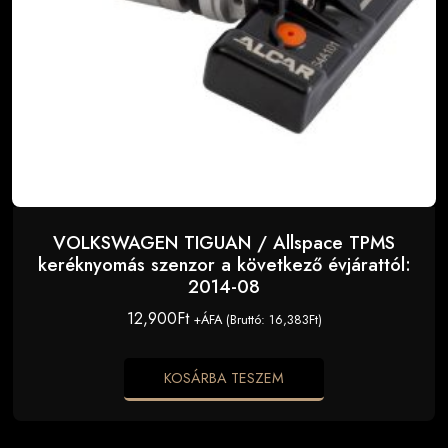
VOLKSWAGEN TIGUAN / Allspace TPMS
keréknyomás szenzor a következő évjárattól:
2014-08
12,900
Ft
+ÁFA (Bruttó:
16,383
Ft
)
KOSÁRBA TESZEM