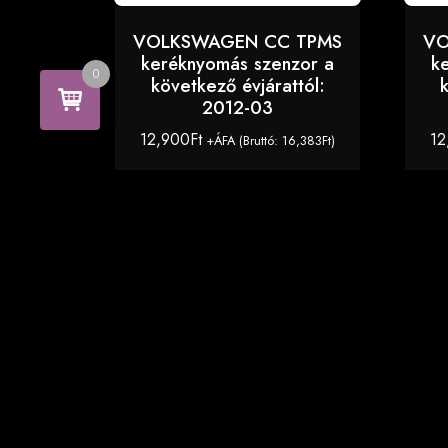
VOLKSWAGEN CC TPMS
VO
keréknyomás szenzor a
k
0
következő évjárattól:
2012-03
12,900
Ft
12
+ÁFA (Bruttó:
16,383
Ft
)
KOSÁRBA TESZEM
Copyright © 2026 TPMS Center - TPMS szenzorok
autó típushoz. All Right Reserved.
The8 Shop Dark
by
aThemeArt
.