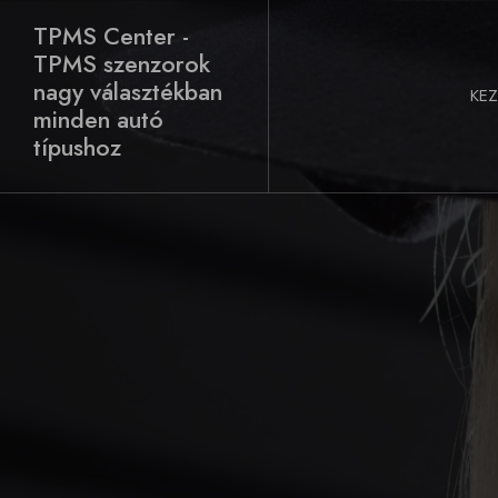
Skip
TPMS Center -
to
TPMS szenzorok
content
nagy választékban
KE
minden autó
típushoz