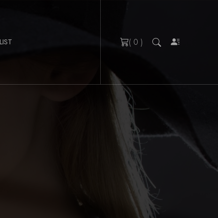
( 0 )
LIST