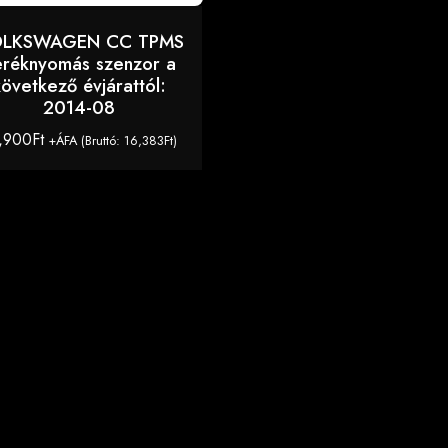
LKSWAGEN CC TPMS
eréknyomás szenzor a
következő évjárattól:
2014-08
,900
Ft
+ÁFA (Bruttó:
16,383
Ft
)
KOSÁRBA TESZEM
 nagy választékban minden