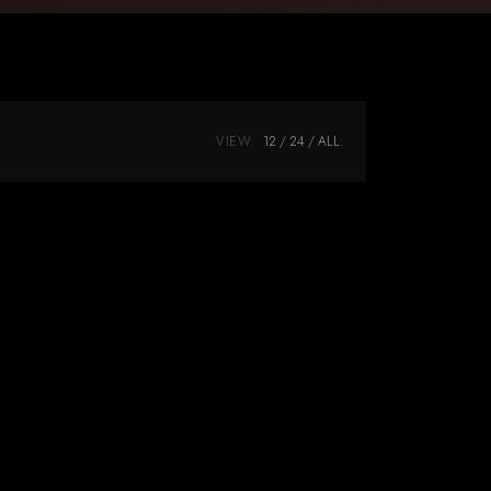
VIEW:
12
24
ALL: