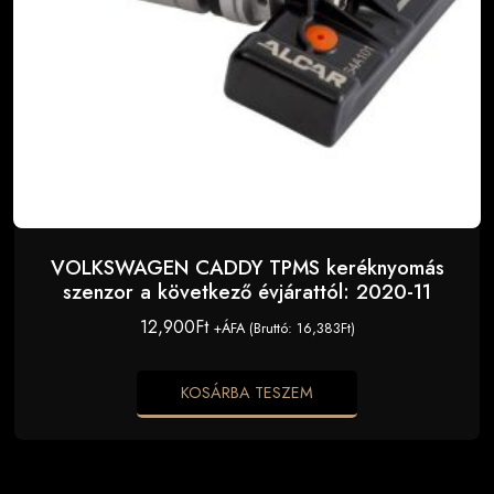
VOLKSWAGEN CADDY TPMS keréknyomás
szenzor a következő évjárattól: 2020-11
12,900
Ft
+ÁFA (Bruttó:
16,383
Ft
)
KOSÁRBA TESZEM