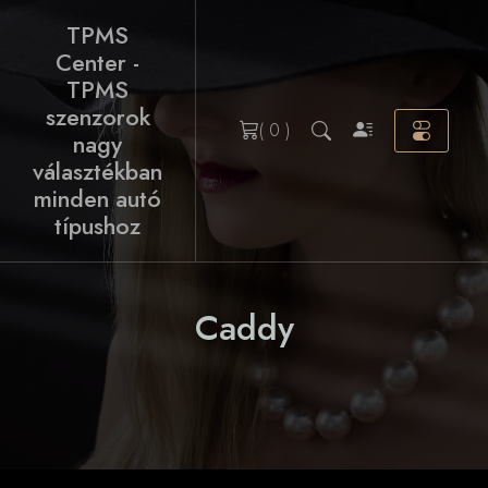
Skip
TPMS
to
Center -
content
TPMS
szenzorok
( 0 )
nagy
választékban
minden autó
típushoz
Caddy