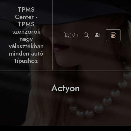
Skip
TPMS
to
Center -
content
TPMS
szenzorok
( 0 )
nagy
választékban
minden autó
típushoz
Actyon