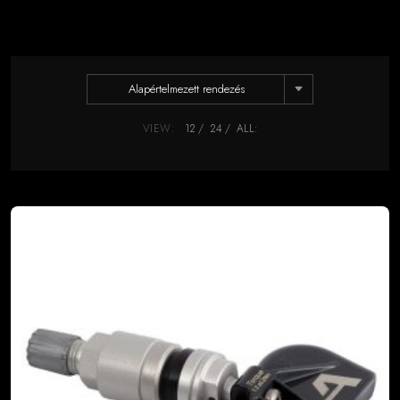
Alapértelmezett rendezés
VIEW:
12
24
ALL: