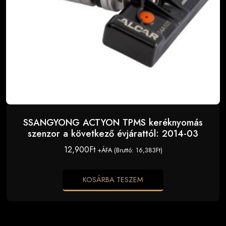
SSANGYONG ACTYON TPMS keréknyomás
szenzor a következő évjárattól: 2014-03
12,900
Ft
+ÁFA (Bruttó:
16,383
Ft
)
KOSÁRBA TESZEM