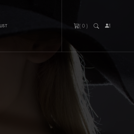
( 0 )
LIST