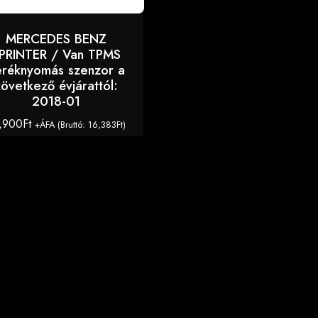
MERCEDES BENZ
PRINTER / Van TPMS
eréknyomás szenzor a
következő évjárattól:
2018-01
,900
Ft
+ÁFA (Bruttó:
16,383
Ft
)
KOSÁRBA TESZEM
 nagy választékban minden