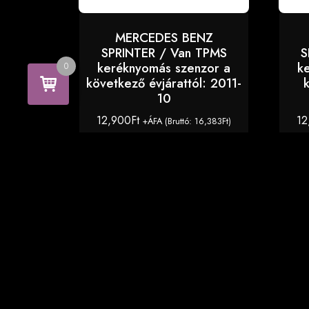
MERCEDES BENZ
SPRINTER / Van TPMS
S
keréknyomás szenzor a
k
0
következő évjárattól: 2011-
10
12,900
Ft
12
+ÁFA (Bruttó:
16,383
Ft
)
KOSÁRBA TESZEM
Copyright © 2026 TPMS Center - TPMS szenzorok
autó típushoz. All Right Reserved.