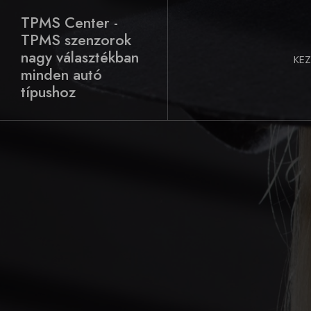
Skip
TPMS Center -
to
TPMS szenzorok
content
nagy választékban
KE
minden autó
típushoz