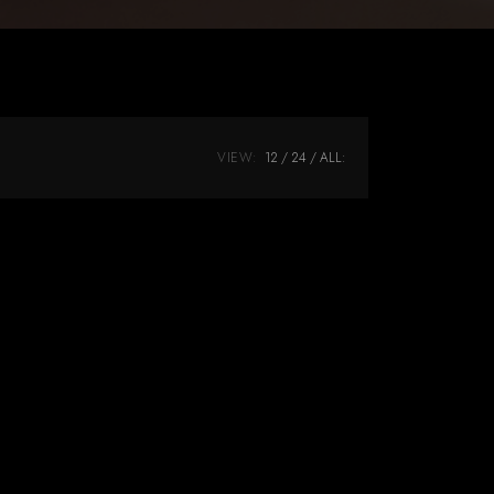
VIEW:
12
24
ALL: