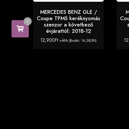
MERCEDES BENZ GLE /
M
Coupe TPMS keréknyomás
Cou
0
szenzor a következő
évjárattól: 2018-12
12,900
Ft
12
+ÁFA (Bruttó:
16,383
Ft
)
KOSÁRBA TESZEM
Copyright © 2026 TPMS Center - TPMS szenzorok
autó típushoz. All Right Reserved.
The8 Shop Dark
by
aThemeArt
.