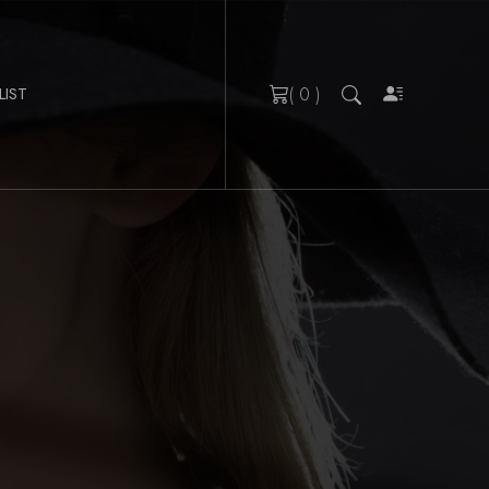
( 0 )
LIST