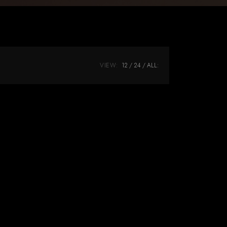
VIEW:
12
24
ALL: