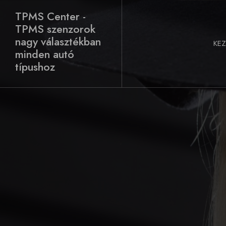
Skip
TPMS Center -
to
TPMS szenzorok
content
nagy választékban
KE
minden autó
típushoz