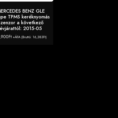
ERCEDES BENZ GLE
pe TPMS keréknyomás
szenzor a következő
évjárattól: 2015-05
,900
Ft
+ÁFA (Bruttó:
16,383
Ft
)
KOSÁRBA TESZEM
 nagy választékban minden