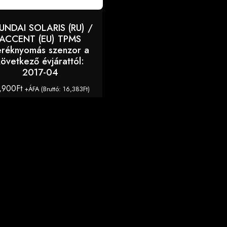
UNDAI SOLARIS (RU) /
ACCENT (EU) TPMS
eréknyomás szenzor a
következő évjárattól:
2017-04
,900
Ft
+ÁFA (Bruttó:
16,383
Ft
)
KOSÁRBA TESZEM
 nagy választékban minden