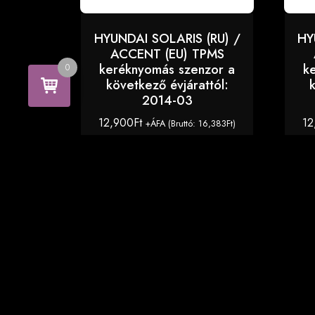
HYUNDAI SOLARIS (RU) /
HY
ACCENT (EU) TPMS
keréknyomás szenzor a
k
0
következő évjárattól:
2014-03
12,900
Ft
12
+ÁFA (Bruttó:
16,383
Ft
)
KOSÁRBA TESZEM
Copyright © 2026 TPMS Center - TPMS szenzorok
autó típushoz. All Right Reserved.