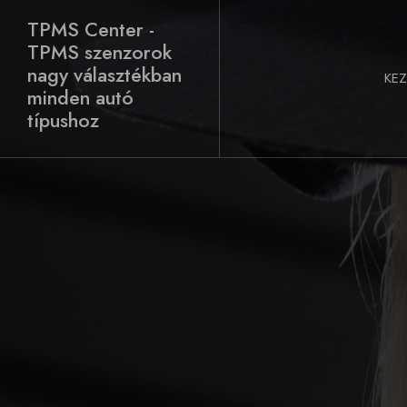
Skip
TPMS Center -
to
TPMS szenzorok
content
nagy választékban
KE
minden autó
típushoz