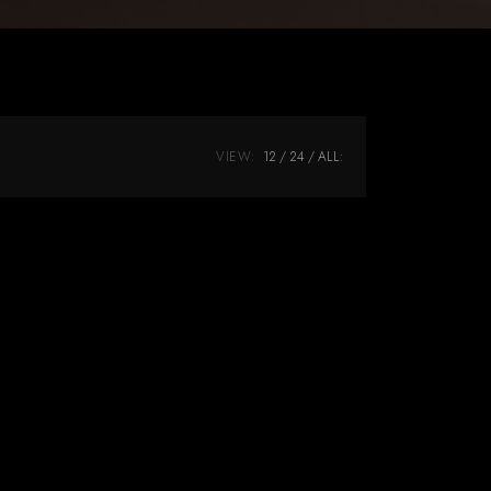
VIEW:
12
24
ALL: