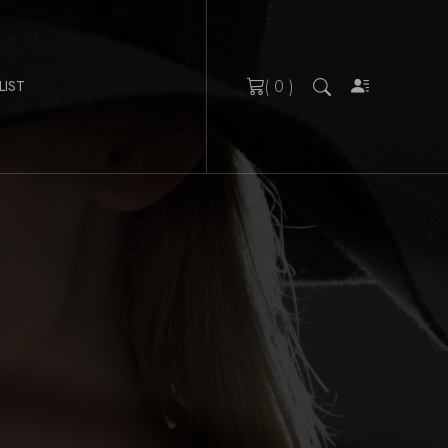
( 0 )
LIST