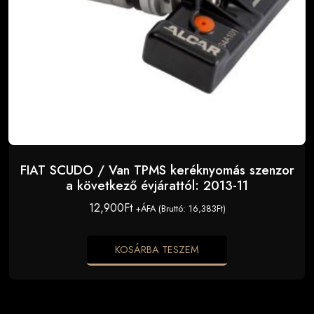
FIAT SCUDO / Van TPMS keréknyomás szenzor
a következő évjárattól: 2013-11
12,900
Ft
+ÁFA (Bruttó:
16,383
Ft
)
KOSÁRBA TESZEM