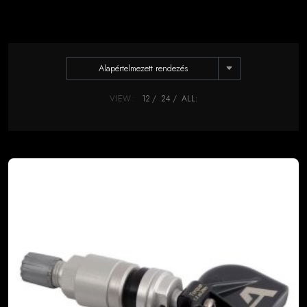
Alapértelmezett rendezés
VIEW:
12
24
ALL: