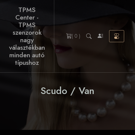
Skip
TPMS
to
Center -
content
TPMS
szenzorok
( 0 )
nagy
választékban
minden autó
típushoz
Scudo / Van