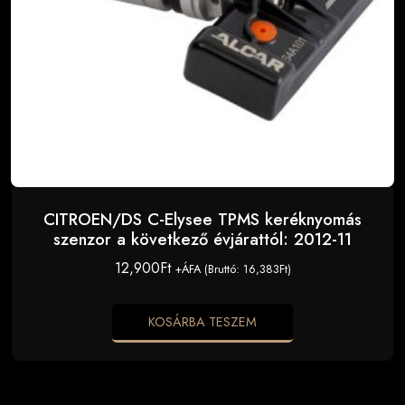
CITROEN/DS C-Elysee TPMS keréknyomás
szenzor a következő évjárattól: 2012-11
12,900
Ft
+ÁFA (Bruttó:
16,383
Ft
)
KOSÁRBA TESZEM