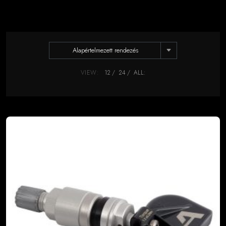
Alapértelmezett rendezés
VIEW:
12
24
ALL: