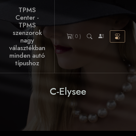
Skip
TPMS
to
Center -
content
TPMS
szenzorok
( 0 )
nagy
választékban
minden autó
típushoz
C-Elysee